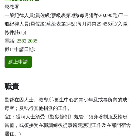
懲教署
一般紀律人員(員佐級)薪級表第2點(每月港幣20,090元)至一
般紀律人員(員佐級)薪級表第14點(每月港幣29,455元)(入職
條件註(1))
電話:
2582 2085
截止申請日期:
網上申請
職責
監督在囚人士、教導所/更生中心的青少年及戒毒所內的戒
毒者；及執行其他指派的工作。
(註：獲聘人士須受《監獄條例》規管、須穿著制服及輪班
當值，或須接受在職訓練後從事醫院護理工作及在部門宿舍
居住。)