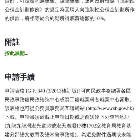
良好，可獲發約滿酬金。該筆酬金，連同政府根據《強制性
公積金計劃條例》的規定為受聘人向強制性公積金計劃所作
的供款，將相等於合約期所得底薪總額的10%。
附註
按此展開...
申請手續
申請表格 [G.F. 340 (3/2013修訂版)] 可向民政事務總署各區
民政事務處民政諮詢中心或勞工處就業科各就業中心索取。
該表格也可從公務員事務局互聯網站 (http://www.csb.gov.hk)
下載。申請書須於截止申請日期或之前送達下列查詢地址
(九龍九龍灣宏光道39號宏天廣場17樓1702室教育局教育基
建分部語文教育及語常會事務組)。為避免郵件過期或未能