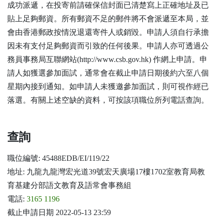
成功派遞，在投寄前請確保信封面已清楚寫上正確地址及已
貼上足夠郵資。所有郵資不足的郵件將不會派遞至本局，並
會由香港郵政按情況退還寄件人或銷毀。申請人須自行承擔
因未有支付足夠郵資而引致的任何後果。申請人亦可透過公
務員事務局互聯網站(http://www.csb.gov.hk) 作網上申請。申
請人如獲選參加面試，通常會在截止申請日期後約六至八個
星期內接到通知。如申請人未獲邀參加面試，則可視作經已
落選。有關上述空缺的資料，可按該項職位所列電話查詢。
查詢
職位編號: 45488EDB/EI/119/22
地址: 九龍九龍灣宏光道39號宏天廣場17樓1702室教育局教
育基建分部語文教育及語常會事務組
電話:
3165 1196
截止申請日期 2022-05-13 23:59