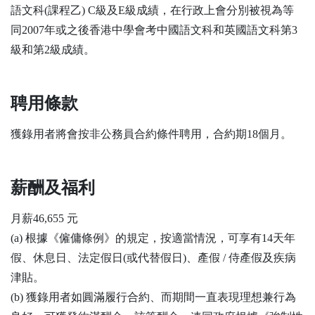
語文科(課程乙) C級及E級成績，在行政上會分別被視為等
同2007年或之後香港中學會考中國語文科和英國語文科第3
級和第2級成績。
聘用條款
獲錄用者將會按非公務員合約條件聘用，合約期18個月。
薪酬及福利
月薪46,655 元
(a) 根據《僱傭條例》的規定，按適當情況，可享有14天年
假、休息日、法定假日(或代替假日)、產假 / 侍產假及疾病
津貼。
(b) 獲錄用者如圓滿履行合約、而期間一直表現理想兼行為