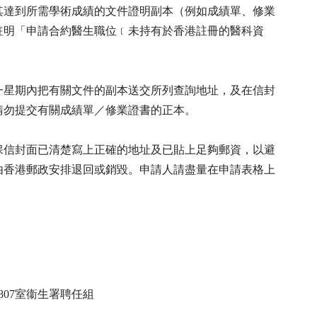
其達到所需學術成績的文件證明副本（例如成績單、修業
註明「申請合約醫生職位﹝未持有於香港註冊的醫科資
一星期內把有關文件的副本送交所列查詢地址，及在信封
請勿提交有關成績單／修業證書的正本。
保信封面已清楚寫上正確的地址及已貼上足夠郵資，以避
由香港郵政安排退回或銷毀。申請人請盡量在申請表格上
1807室衞生署聘任組