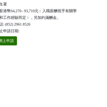
生署
薪港幣64,270– 93,710元﹝入職薪酬視乎有關學
和工作經驗而定﹞，另加約滿酬金。
: (852) 2961 8526
止申請日期:
網上申請