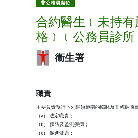
非公務員職位
合約醫生﹝未持有
格﹞﹝公務員診所
衞生署
職責
主要負責執行下列綱領範圍的臨牀及非臨牀職
（a） 法定職責；
（b） 預防及監測疾病；
（c） 促進健康；