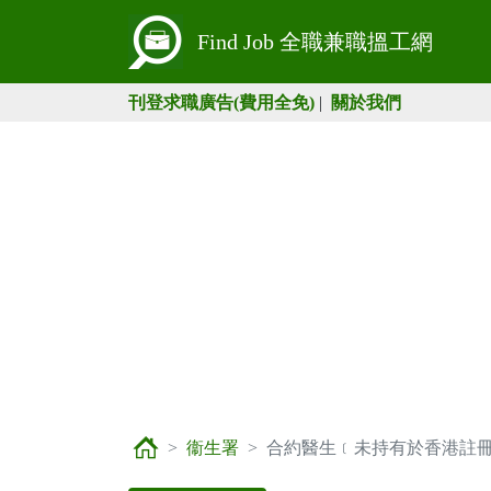
Find Job 全職兼職搵工網
刊登求職廣告(費用全免)
|
關於我們
衞生署
合約醫生﹝未持有於香港註