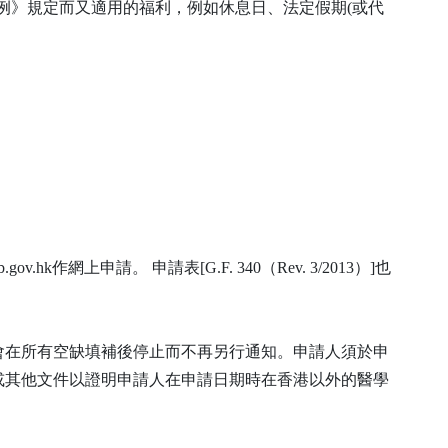
傭條例》規定而又適用的福利，例如休息日、法定假期(或代
v.hk作網上申請。 申請表[G.F. 340（Rev. 3/2013）]也
會在所有空缺填補後停止而不再另行通知。申請人須於申
或其他文件以證明申請人在申請日期時在香港以外的醫學