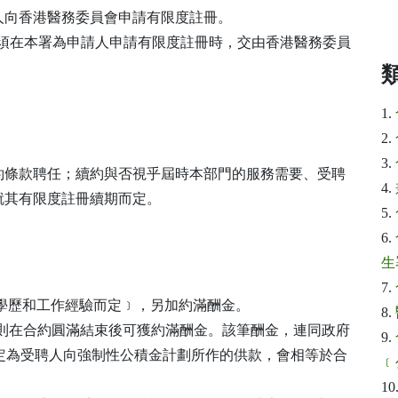
人向香港醫務委員會申請有限度註冊。
求，須在本署為申請人申請有限度註冊時，交由香港醫務委員
1.
2.
3.
約條款聘任；續約與否視乎屆時本部門的服務需要、受聘
4.
就其有限度註冊續期而定。
5.
6.
生
7.
視乎有關學歷和工作經驗而定﹞，另加約滿酬金。
8.
好，則在合約圓滿結束後可獲約滿酬金。該筆酬金，連同政府
9.
規定為受聘人向強制性公積金計劃所作的供款，會相等於合
﹝
10