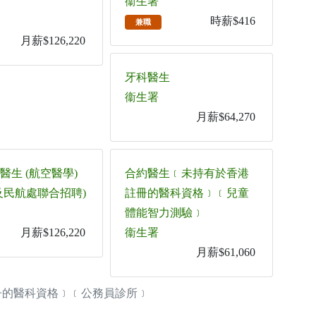
衞生署
時薪$416
兼職
月薪$126,220
牙科醫生
衞生署
月薪$64,270
醫生 (航空醫學)
合約醫生﹝未持有於香港
及民航處聯合招聘)
註冊的醫科資格﹞﹝兒童
體能智力測驗﹞
月薪$126,220
衞生署
月薪$61,060
冊的醫科資格﹞﹝公務員診所﹞