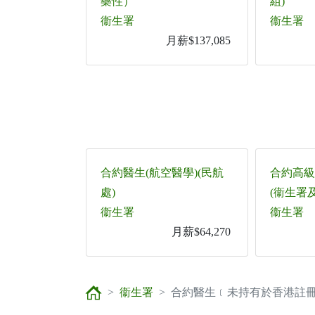
藥性）
組)
衞生署
衞生署
月薪$137,085
合約醫生(航空醫學)(民航
合約高級
處)
(衞生署
衞生署
衞生署
月薪$64,270
衞生署
合約醫生﹝未持有於香港註