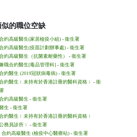
類似的職位空缺
合約高級醫生(家居檢疫小組)
-
衞生署
合約高級醫生(疫苗計劃辦事處)
-
衞生署
合約高級醫生（抗菌素耐藥性）
-
衞生署
兼職合約醫生[毒品管理科]
-
衞生署
合約醫生 (2019冠狀病毒病)
-
衞生署
合約醫生﹝未持有於香港註冊的醫科資格﹞
-
衞
署
合約高級醫生
-
衞生署
醫生
-
衞生署
合約醫生﹝未持有於香港註冊的醫科資格﹞
公務員診所﹞
-
衞生署
.
合約高級醫生 (檢疫中心醫療站)
-
衞生署