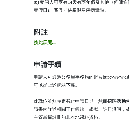
(b) 受聘人可享有14天有薪年假及其他《僱
替假日)、產假／侍產假及疾病津貼。
附註
按此展開...
申請手續
申請人可透過公務員事務局的網頁http://www.csb.go
可以從上述網站下載。
此職位並無特定截止申請日期，然而招聘活動
請書內詳述相關工作經驗、學歷、註冊證明，
主管當局註冊的非本地醫科資格。