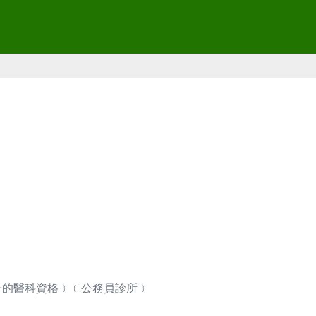
冊的醫科資格﹞﹝公務員診所﹞