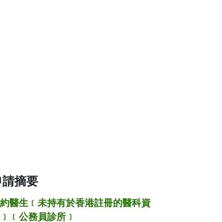
申請摘要
約醫生﹝未持有於香港註冊的醫科資
﹞﹝公務員診所﹞