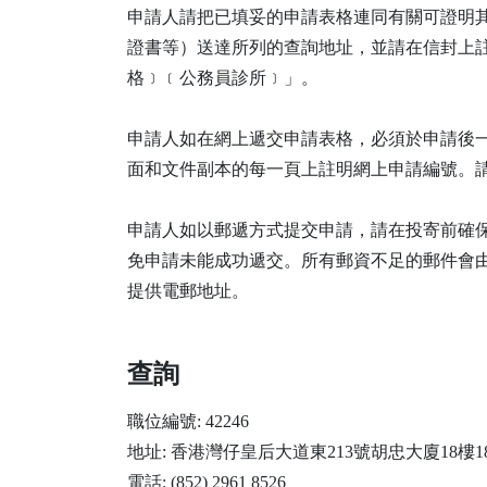
申請人請把已填妥的申請表格連同有關可證明
證書等）送達所列的查詢地址，並請在信封上
格﹞﹝公務員診所﹞」。
申請人如在網上遞交申請表格，必須於申請後
面和文件副本的每一頁上註明網上申請編號。
申請人如以郵遞方式提交申請，請在投寄前確
免申請未能成功遞交。所有郵資不足的郵件會
提供電郵地址。
查詢
職位編號: 42246
地址: 香港灣仔皇后大道東213號胡忠大廈18樓
電話: (852) 2961 8526