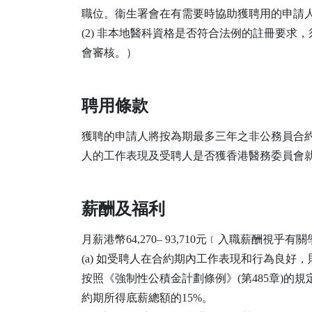
職位。衞生署會在有需要時協助獲聘用的申請
(2) 非本地醫科資格是否符合法例的註冊要
會審核。）
聘用條款
獲聘的申請人將按為期最多三年之非公務員合
人的工作表現及受聘人是否獲香港醫務委員會
薪酬及福利
月薪港幣64,270– 93,710元﹝入職薪酬
(a) 如受聘人在合約期內工作表現和行為良
按照《強制性公積金計劃條例》(第485章)的
約期所得底薪總額的15%。