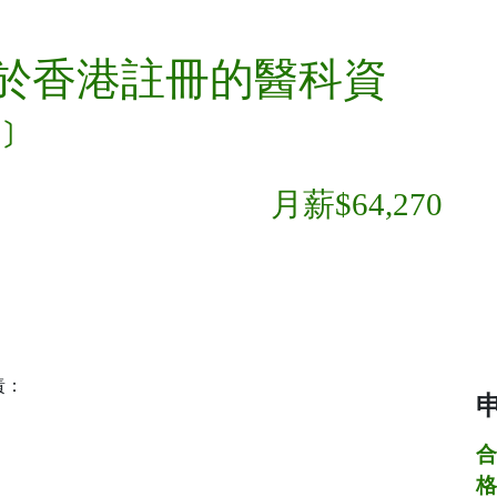
於香港註冊的醫科資
﹞
月薪$64,270
責：
合
格