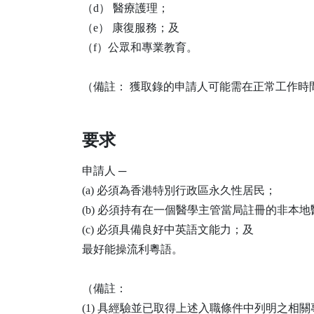
（d） 醫療護理；
（e） 康復服務；及
（f）公眾和專業教育。
（備註： 獲取錄的申請人可能需在正常工作時
要求
申請人 ─
(a) 必須為香港特別行政區永久性居民；
(b) 必須持有在一個醫學主管當局註冊的非本
(c) 必須具備良好中英語文能力；及
最好能操流利粵語。
（備註：
(1) 具經驗並已取得上述入職條件中列明之