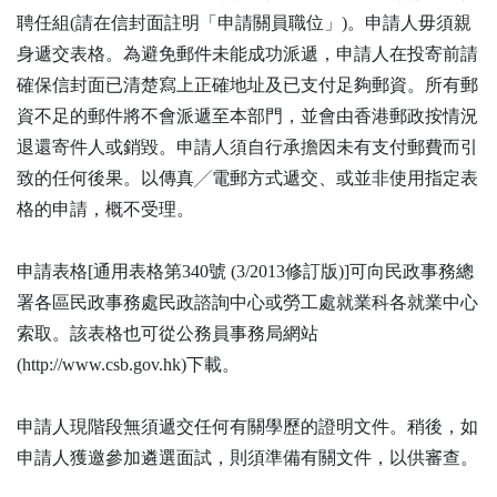
聘任組(請在信封面註明「申請關員職位」)。申請人毋須親
身遞交表格。為避免郵件未能成功派遞，申請人在投寄前請
確保信封面已清楚寫上正確地址及已支付足夠郵資。所有郵
資不足的郵件將不會派遞至本部門，並會由香港郵政按情況
退還寄件人或銷毀。申請人須自行承擔因未有支付郵費而引
致的任何後果。以傳真╱電郵方式遞交、或並非使用指定表
格的申請，概不受理。
申請表格[通用表格第340號 (3/2013修訂版)]可向民政事務總
署各區民政事務處民政諮詢中心或勞工處就業科各就業中心
索取。該表格也可從公務員事務局網站
(http://www.csb.gov.hk)下載。
申請人現階段無須遞交任何有關學歷的證明文件。稍後，如
申請人獲邀參加遴選面試，則須準備有關文件，以供審查。