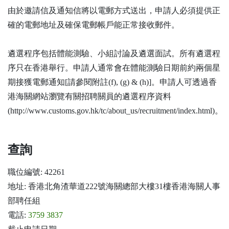
由於邀請信及通知信將以電郵方式送出，申請人必須提供正
確的電郵地址及確保電郵帳戶能正常接收郵件。
遴選程序包括體能測驗、小組討論及遴選面試。所有遴選程
序只在香港舉行。申請人通常會在體能測驗日期前約兩個星
期接獲電郵通知[請參閱附註(f), (g) & (h)]。申請人可透過香
港海關網站瀏覽有關招聘關員的遴選程序資料
(http://www.customs.gov.hk/tc/about_us/recruitment/index.html)。
查詢
職位編號: 42261
地址: 香港北角渣華道222號海關總部大樓31樓香港海關人事
部聘任組
電話:
3759 3837