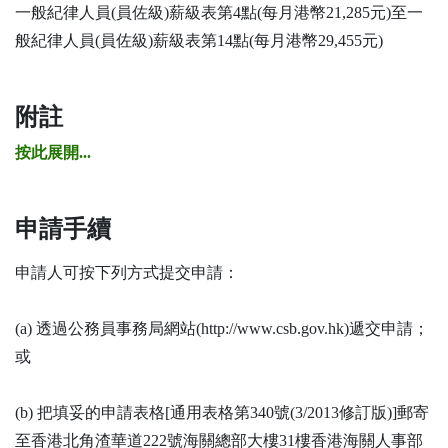
一般紀律人員(員佐級)薪級表第4點(每月港幣21,285元)至一
般紀律人員(員佐級)薪級表第14點(每月港幣29,455元)
附註
按此展開...
申請手續
申請人可按下列方式提交申請：
(a) 透過公務員事務局網站(http://www.csb.gov.hk)遞交申請；
或
(b) 把填妥的申請表格[通用表格第340號(3/2013修訂版)]郵寄
至香港北角渣華道222號海關總部大樓31樓香港海關人事部